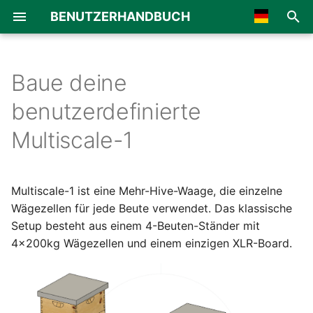
BENUTZERHANDBUCH
S
🇺🇸 English
u
🇫🇷 Français
Baue deine
Übersicht
Übersicht
Übersicht
Allgemein
c
🇪🇸 Español
benutzerdefinierte
h
🇮🇹 Italiano
Platinenmontage
BroodMinder-Cell T91
Bienenstände und Beuten
MyBroodMinder
Multiscale-1
e
🇩🇪 German
Mechanische Montage
BroodMinder-WiFi
Sensoren
Bees App
w
🇯🇵 Japanese
Multiscale-1 ist eine Mehr-Hive-Waage, die einzelne
Waagenkalibrierung
BroodMinder-SubHub
Notizen und Inspektionen
i
🇳🇱 Netherland
Wägezellen für jede Beute verwendet. Das klassische
r
Setup besteht aus einem 4-Beuten-Ständer mit
🇳🇴 Norsk
BroodMinder-LoRa
QueenMinder
4x200kg Wägezellen und einem einzigen XLR-Board.
d
🇵🇹 Portuguese
BroodMinder-Cell 3G
Temperatur und Brut
i
🇦🇪 Arabic
n
Gewicht und Produktivität