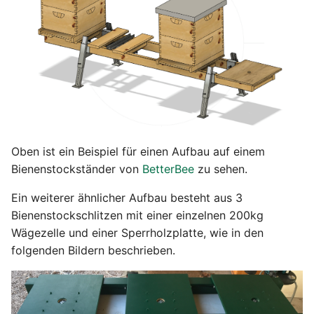
i
Tracht
t
Warnungen
i
a
Pflanzen
l
Wetter
i
Oben ist ein Beispiel für einen Aufbau auf einem
Teilen
s
Bienenstockständer von
BetterBee
zu sehen.
i
Export data
Ein weiterer ähnlicher Aufbau besteht aus 3
e
Bienenstockschlitzen mit einer einzelnen 200kg
Wägezelle und einer Sperrholzplatte, wie in den
r
folgenden Bildern beschrieben.
t