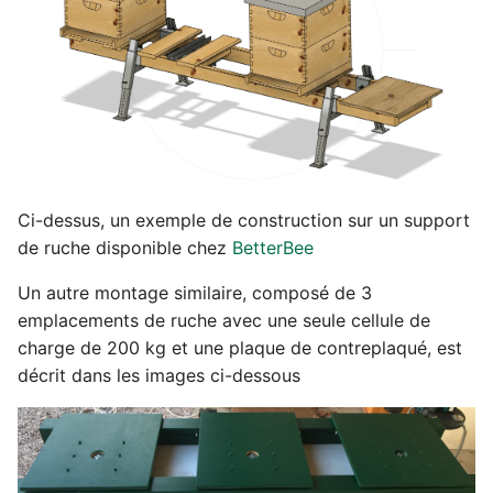
i
Butinage
o
Alertes
n
d
Plantes
e
Météo
l
Ci-dessus, un exemple de construction sur un support
de ruche disponible chez
BetterBee
Partage
a
Un autre montage similaire, composé de 3
r
Export data
emplacements de ruche avec une seule cellule de
e
charge de 200 kg et une plaque de contreplaqué, est
c
décrit dans les images ci-dessous
h
e
r