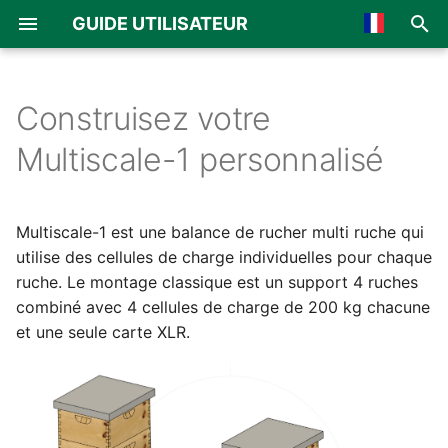
GUIDE UTILISATEUR
I
🇺🇸 English
n
🇫🇷 Français
Construisez votre
Vue d'ensemble
Vue d'ensemble
Vue d'ensemble
Général
i
🇪🇸 Español
Multiscale-1 personnalisé
t
🇮🇹 Italiano
Assemblage de la carte
BroodMinder-Cell T91
Ruchers et Ruches
MyBroodMinder
i
🇩🇪 German
Multiscale-1 est une balance de rucher multi ruche qui
Assemblage mécanique
BroodMinder-WiFi
Capteurs
Bees App
a
🇯🇵 Japanese
utilise des cellules de charge individuelles pour chaque
ruche. Le montage classique est un support 4 ruches
Calibration de la balance
BroodMinder-SubHub
Notes et inspections
l
🇳🇱 Netherland
combiné avec 4 cellules de charge de 200 kg chacune
i
🇳🇴 Norsk
BroodMinder-LoRa
QueenMinder
et une seule carte XLR.
s
🇵🇹 Portuguese
BroodMinder-Cell 3G
Température et Couvain
a
🇦🇪 Arabic
t
Poids et Productivité