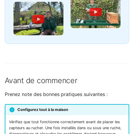
MAINTENANT AU RUCHER
c
7. Installer les capteurs
h
dans les ruches
e
Capteurs internes
Balances
Beedar
Avant de commencer
8. Installer votre
transmetteur
Prenez note des bonnes pratiques suivantes :
9. Mettre à jour la
Configurez tout à la maison
date/heure de début
Vérifiez que tout fonctionne correctement avant de placer les
capteurs au rucher. Une fois installés dans ou sous une ruche,
10. Explorer et découvrir
diagnostiquer et résoudre les problèmes devient beaucoup