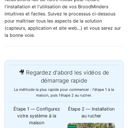
i
l'installation et l'utilisation de vos BroodMinders
3. Activer vos capteurs
BroodMinder BeeTV
Butinage
intuitives et faciles. Suivez le processus ci-dessous
o
pour maîtriser tous les aspects de la solution
4. Réclamer et affecter
BroodMinder DIY
Alertes
n
(capteurs, application et site web...) et vous serez sur
des capteurs à des
la bonne voie.
d
ruches
Capteurs Yolink
Plantes
e
5. Effectuez votre
Météo
l
première synchronisation
Partage
a
6. Allumez votre
🎥 Regardez d'abord les vidéos de
r
Transmetteur
Export data
démarrage rapide
e
La méthode la plus rapide pour commencer : l'étape 1 à la
6.1 T91 Weather hub
maison, puis l'étape 2 au rucher.
c
6.2 Version T91 Solar
h
Étape 1 — Configurez
Étape 2 — Installation
hub
votre système à la
au rucher
e
maison
🐝 DEPLACEZ-VOUS
r