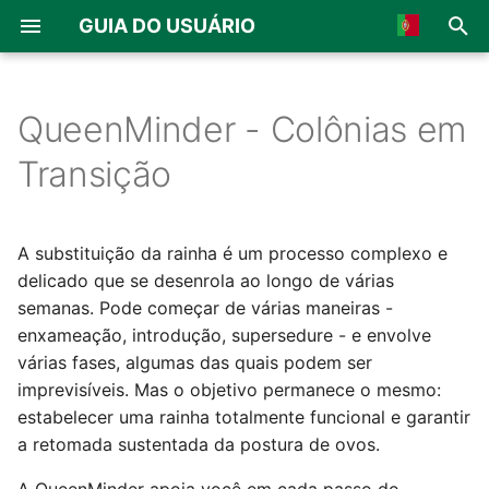
GUIA DO USUÁRIO
I
🇺🇸 English
n
🇫🇷 Français
QueenMinder - Colônias em
Visão geral
Visão geral
Assista o video de
Geral
Visão geral
Visão geral
i
🇪🇸 Español
Transição
introdução
c
🇮🇹 Italiano
BroodMinder TH & T
BroodMinder-Cell T91
MyBroodMinder
Montagem da placa
Balança múltipla simples
Começando
i
🇩🇪 German
A substituição da rainha é um processo complexo e
BroodMinder W
BroodMinder-WiFi
Bees App
Montagem mecânica
Balança múltipla dupla
a
🇯🇵 Japanese
delicado que se desenrola ao longo de várias
Visão Geral
semanas. Pode começar de várias maneiras -
BroodMinder W3
BroodMinder-SubHub
Calibração da balança
Balança SolutionBee®
l
🇳🇱 Netherland
Entrada de Dados
enxameação, introdução, supersedure - e envolve
i
🇳🇴 Norsk
BroodMinder W4
BroodMinder-LoRa
várias fases, algumas das quais podem ser
Balança LabelAbeille®
z
Painel QueenMinder
imprevisíveis. Mas o objetivo permanece o mesmo:
🇵🇹 Portuguese
BroodMinder W5
BroodMinder-Cell 3G
Capaz® scale
estabelecer uma rainha totalmente funcional e garantir
a
🇦🇪 Arabic
Inserindo Dados de
a retomada sustentada da postura de ovos.
n
Inspeção
BroodMinder BeeDar
Atelec® scale