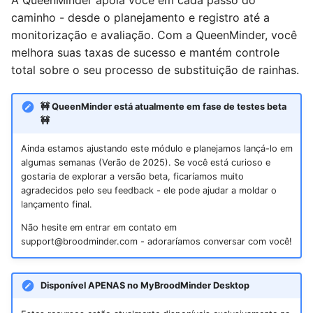
A QueenMinder apoia você em cada passo do
d
caminho - desde o planejamento e registro até a
Reinício do Ciclo
BroodMinder BeeTV
monitorização e avaliação. Com a QueenMinder, você
o
melhora suas taxas de sucesso e mantém controle
Requeenização do Zero
BroodMinder DIY
a
total sobre o seu processo de substituição de rainhas.
p
Supersedure/Requeenização
Dispositivos Yolink
de Emergência, Divisões de
🚧 QueenMinder está atualmente em fase de testes beta
e
🚧
Colmeias
s
Ainda estamos ajustando este módulo e planejamos lançá-lo em
Captura de Enxame /
q
algumas semanas (Verão de 2025). Se você está curioso e
Instalação de Pacotes
gostaria de explorar a versão beta, ficaríamos muito
u
agradecidos pelo seu feedback - ele pode ajudar a moldar o
lançamento final.
i
Não hesite em entrar em contato em
s
support@broodminder.com - adoraríamos conversar com você!
a
Disponível APENAS no MyBroodMinder Desktop